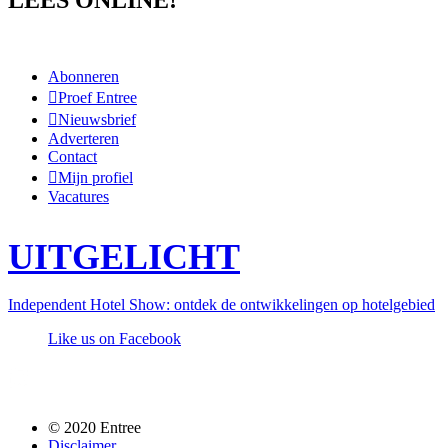
LEES ONLINE!
Abonneren
Proef Entree
Nieuwsbrief
Adverteren
Contact
Mijn profiel
Vacatures
UITGELICHT
Independent Hotel Show: ontdek de ontwikkelingen op hotelgebied
Like us on Facebook
Follow us @entreemag
© 2020 Entree
Disclaimer