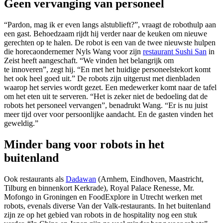
Geen vervanging van personeel
“Pardon, mag ik er even langs alstublieft?”, vraagt de robothulp aan
een gast. Behoedzaam rijdt hij verder naar de keuken om nieuwe
gerechten op te halen. De robot is een van de twee nieuwste hulpen
die horecaondernemer Nyls Wang voor zijn
restaurant Sushi San
in
Zeist heeft aangeschaft. “We vinden het belangrijk om
te innoveren”, zegt hij. “En met het huidige personeelstekort komt
het ook heel goed uit.” De robots zijn uitgerust met dienbladen
waarop het servies wordt gezet. Een medewerker komt naar de tafel
om het eten uit te serveren. “Het is zeker niet de bedoeling dat de
robots het personeel vervangen”, benadrukt Wang. “Er is nu juist
meer tijd over voor persoonlijke aandacht. En de gasten vinden het
geweldig.”
Minder bang voor robots in het
buitenland
Ook restaurants als
Dadawan
(Arnhem, Eindhoven, Maastricht,
Tilburg en binnenkort Kerkrade), Royal Palace Renesse, Mr.
Mofongo in Groningen en FoodExplore in Utrecht werken met
robots, evenals diverse Van der Valk-restaurants. In het buitenland
zijn ze op het gebied van robots in de hospitality nog een stuk