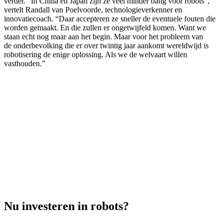
verder. “In China en Japan zijn ze veel minder bang voor robots”,
vertelt Randall van Poelvoorde, technologieverkenner en
innovatiecoach. “Daar accepteren ze sneller de eventuele fouten die
worden gemaakt. En die zullen er ongetwijfeld komen. Want we
staan echt nog maar aan het begin. Maar voor het probleem van
de onderbevolking die er over twintig jaar aankomt wereldwijd is
robotisering de enige oplossing. Als we de welvaart willen
vasthouden.”
Nu investeren in robots?