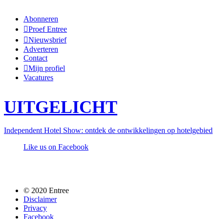
Abonneren
Proef Entree
Nieuwsbrief
Adverteren
Contact
Mijn profiel
Vacatures
UITGELICHT
Independent Hotel Show: ontdek de ontwikkelingen op hotelgebied
Like us on Facebook
Follow us @entreemag
© 2020 Entree
Disclaimer
Privacy
Facebook