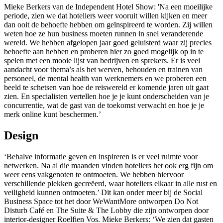
Mieke Berkers van de Independent Hotel Show: 'Na een moeilijke
periode, zien we dat hoteliers weer vooruit willen kijken en meer
dan ooit de behoefte hebben om geïnspireerd te worden. Zij willen
weten hoe ze hun business moeten runnen in snel veranderende
wereld. We hebben afgelopen jaar goed geluisterd waar zij precies
behoefte aan hebben en proberen hier zo goed mogelijk op in te
spelen met een mooie lijst van bedrijven en sprekers. Er is veel
aandacht voor thema’s als het werven, behouden en trainen van
personeel, de mental health van werknemers en we proberen een
beeld te schetsen van hoe de reiswereld er komende jaren uit gaat
zien. En specialisten vertellen hoe je je kunt onderscheiden van je
concurrentie, wat de gast van de toekomst verwacht en hoe je je
merk online kunt beschermen.’
Design
‘Behalve informatie geven en inspireren is er veel ruimte voor
netwerken. Na al die maanden vinden hoteliers het ook erg fijn om
weer eens vakgenoten te ontmoeten. We hebben hiervoor
verschillende plekken gecreëerd, waar hoteliers elkaar in alle rust en
veiligheid kunnen ontmoeten.’ Dit kan onder meer bij de Social
Business Space tot het door WeWantMore ontworpen Do Not
Disturb Café en The Suite & The Lobby die zijn ontworpen door
interior-designer Roelfien Vos. Mieke Berkers: ‘We zien dat gasten