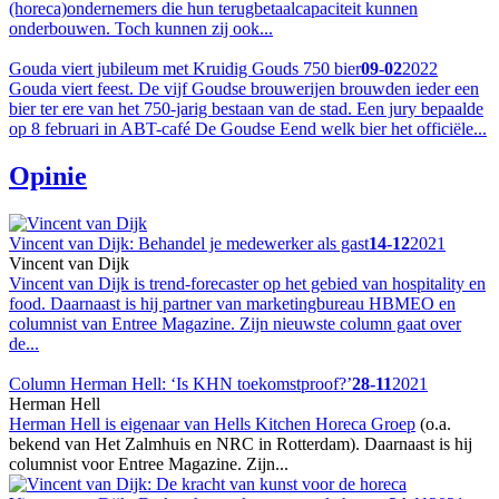
(horeca)ondernemers die hun terugbetaalcapaciteit kunnen
onderbouwen. Toch kunnen zij ook...
Gouda viert jubileum met Kruidig Gouds 750 bier
09-02
2022
Gouda viert feest. De vijf Goudse brouwerijen brouwden ieder een
bier ter ere van het 750-jarig bestaan van de stad. Een jury bepaalde
op 8 februari in ABT-café De Goudse Eend welk bier het officiële...
Opinie
Vincent van Dijk: Behandel je medewerker als gast
14-12
2021
Vincent van Dijk
Vincent van Dijk is trend-forecaster op het gebied van hospitality en
food. Daarnaast is hij partner van marketingbureau HBMEO en
columnist van Entree Magazine. Zijn nieuwste column gaat over
de...
Column Herman Hell: ‘Is KHN toekomstproof?’
28-11
2021
Herman Hell
Herman Hell is eigenaar van
Hells Kitchen Horeca Groep
(o.a.
bekend van Het Zalmhuis en NRC in Rotterdam). Daarnaast is hij
columnist voor Entree Magazine. Zijn...