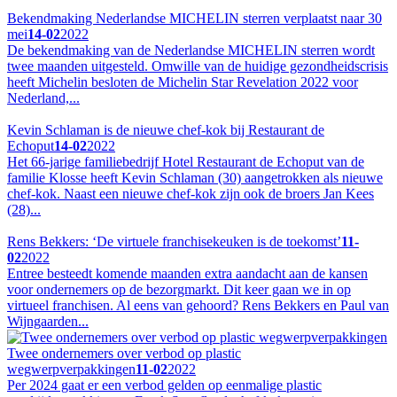
Bekendmaking Nederlandse MICHELIN sterren verplaatst naar 30
mei
14-02
2022
De bekendmaking van de Nederlandse MICHELIN sterren wordt
twee maanden uitgesteld. Omwille van de huidige gezondheidscrisis
heeft Michelin besloten de Michelin Star Revelation 2022 voor
Nederland,...
Kevin Schlaman is de nieuwe chef-kok bij Restaurant de
Echoput
14-02
2022
Het 66-jarige familiebedrijf Hotel Restaurant de Echoput van de
familie Klosse heeft Kevin Schlaman (30) aangetrokken als nieuwe
chef-kok. Naast een nieuwe chef-kok zijn ook de broers Jan Kees
(28)...
Rens Bekkers: ‘De virtuele franchisekeuken is de toekomst’
11-
02
2022
Entree besteedt komende maanden extra aandacht aan de kansen
voor ondernemers op de bezorgmarkt. Dit keer gaan we in op
virtueel franchisen. Al eens van gehoord? Rens Bekkers en Paul van
Wijngaarden...
Twee ondernemers over verbod op plastic
wegwerpverpakkingen
11-02
2022
Per 2024 gaat er een verbod gelden op eenmalige plastic