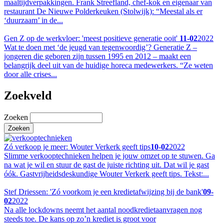
maaltijdverpakkingen. Frank Streefland, chef-kok en eigenaar van
restaurant De Nieuwe Polderkeuken (Stolwijk): “Meestal als er
‘duurzaam’ in de...
Gen Z op de werkvloer: 'meest positieve generatie ooit'
11-02
2022
Wat te doen met ‘de jeugd van tegenwoordig’? Generatie Z –
jongeren die geboren zijn tussen 1995 en 2012 – maakt een
belangrijk deel uit van de huidige horeca medewerkers. “Ze weten
door alle crises...
Zoekveld
Zoeken
Zó verkoop je meer: Wouter Verkerk geeft tips
10-02
2022
Slimme verkooptechnieken helpen je jouw omzet op te stuwen. Ga
na wat je wil en stuur de gast de juiste richting uit. Dat wil je gast
óók. Gastvrijheidsdeskundige Wouter Verkerk geeft tips. Tekst:...
Stef Driessen: 'Zó voorkom je een kredietafwijzing bij de bank'
09-
02
2022
Na alle lockdowns neemt het aantal noodkredietaanvragen nog
steeds toe. De kans op zo’n krediet is groot voor