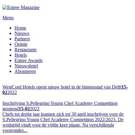
Menu
Home
Nieuws
Partners
Opinie
Restaurants
Hotels
Entree Awards
Nieuwsbrief
Abonneren
WestCord Hotels opent nieuw hotel in de binnenstad van Delft
15-
02
2022
Inschrijving S.Pellegrino Young Chef Academy Competition
geopend
15-02
2022
Chefs tot dertig jaar kunnen zich tot 30 april inschrijven voor de
S.Pellegrino Young Chef Academy Competition 2022/2023. De
wedstrijd vindt voor de vijfde keer plaats. Na verschillende
voorrondes...