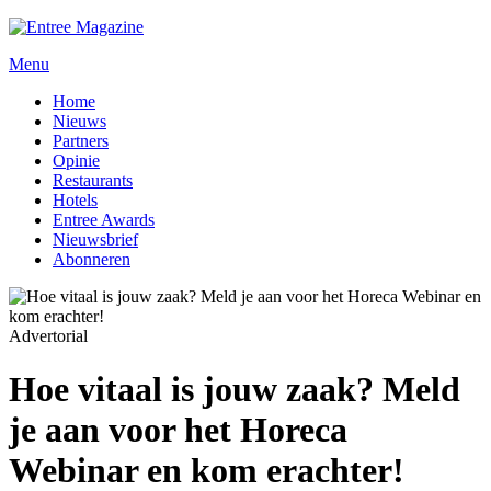
Menu
Home
Nieuws
Partners
Opinie
Restaurants
Hotels
Entree Awards
Nieuwsbrief
Abonneren
Advertorial
Hoe vitaal is jouw zaak? Meld
je aan voor het Horeca
Webinar en kom erachter!