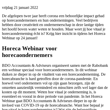
vrijdag 21 januari 2022
De afgelopen twee jaar heeft corona een behoorlijke impact gehad
op horecaondernemers en hun ondernemingen. Veel bedrijven
hebben door creativiteit en ondernemerschap in deze lastige tijden
het hoofd boven water weten te houden. Maar weet jij hoe vitaal je
horecaonderneming écht is? Krijg hier inzicht in tijdens het Horeca
Webinar op 24 januari!
Horeca Webinar voor
horecaondernemers
BDO Accountants & Adviseurs organiseert samen met de Rabobank
een webinar speciaal voor horecaondernemers. In dit webinar
duiken ze dieper in op de vitaliteit van een horecaonderneming. De
horecabranche is hard getroffen door de corona-pandemie. En
hoewel veel ondernemers vol op zijn gaan bezorgen, zijn de
omzetten aanzienlijk verminderd en misschien zelfs wel lager dan de
kosten op dit moment. Weten hoe vitaal je onderneming is, is
essentieel en vooral in deze periode van pandemie. In het Horeca
Webinar gaat BDO Accountants & Adviseurs dieper in op de
invloed van COVID-19 op de horecabranche. Want hoe bepaal je
hoe vitaal je horecaonderneming is? Wat zijn de belangrijkste