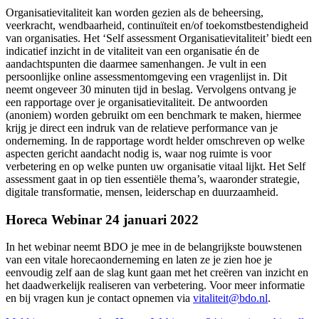
Organisatievitaliteit kan worden gezien als de beheersing,
veerkracht, wendbaarheid, continuïteit en/of toekomstbestendigheid
van organisaties. Het ‘Self assessment Organisatievitaliteit’ biedt een
indicatief inzicht in de vitaliteit van een organisatie én de
aandachtspunten die daarmee samenhangen. Je vult in een
persoonlijke online assessmentomgeving een vragenlijst in. Dit
neemt ongeveer 30 minuten tijd in beslag. Vervolgens ontvang je
een rapportage over je organisatievitaliteit. De antwoorden
(anoniem) worden gebruikt om een benchmark te maken, hiermee
krijg je direct een indruk van de relatieve performance van je
onderneming. In de rapportage wordt helder omschreven op welke
aspecten gericht aandacht nodig is, waar nog ruimte is voor
verbetering en op welke punten uw organisatie vitaal lijkt. Het Self
assessment gaat in op tien essentiële thema’s, waaronder strategie,
digitale transformatie, mensen, leiderschap en duurzaamheid.
Horeca Webinar 24 januari 2022
In het webinar neemt BDO je mee in de belangrijkste bouwstenen
van een vitale horecaonderneming en laten ze je zien hoe je
eenvoudig zelf aan de slag kunt gaan met het creëren van inzicht en
het daadwerkelijk realiseren van verbetering. Voor meer informatie
en bij vragen kun je contact opnemen via
vitaliteit@bdo.nl
.